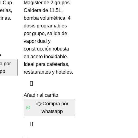
ll Cup.
Magister de 2 grupos.
erías,
Caldera de 11.5L,
cinas.
bomba volumétrica, 4
dosis programables
por grupo, salida de
vapor dual y
construcción robusta
o
en acero inoxidable.
a por
Ideal para cafeterías,
app
restaurantes y hoteles.
Añadir al carrito
👉Compra por
whatsapp