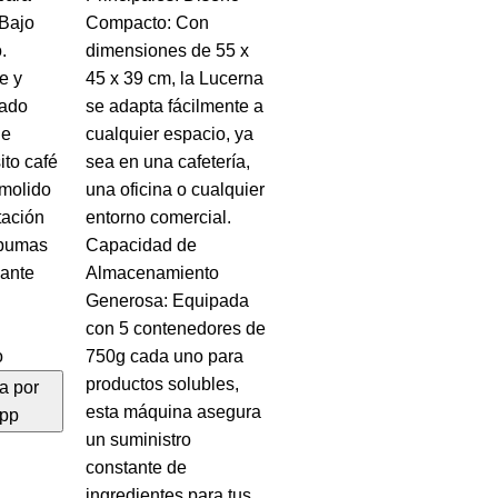
 Bajo
Compacto: Con
.
dimensiones de 55 x
e y
45 x 39 cm, la Lucerna
uado
se adapta fácilmente a
de
cualquier espacio, ya
ito café
sea en una cafetería,
 molido
una oficina o cualquier
tación
entorno comercial.
spumas
Capacidad de
ndante
Almacenamiento
Generosa: Equipada
con 5 contenedores de
o
750g cada uno para
productos solubles,
a por
esta máquina asegura
app
un suministro
constante de
ingredientes para tus