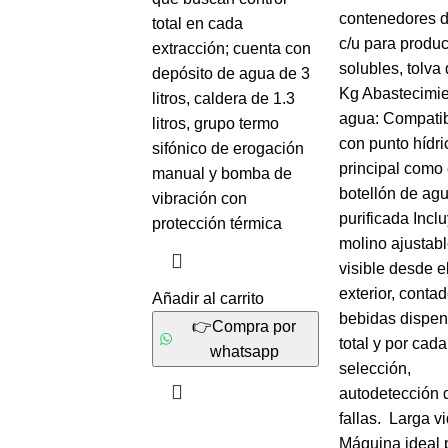
contenedores 
total en cada
c/u para produc
extracción; cuenta con
solubles, tolva 
depósito de agua de 3
Kg Abastecimie
litros, caldera de 1.3
agua: Compatib
litros, grupo termo
con punto hídri
sifónico de erogación
principal como 
manual y bomba de
botellón de ag
vibración con
purificada Inclu
protección térmica
molino ajustabl
visible desde e
exterior, conta
Añadir al carrito
bebidas dispe
👉Compra por
total y por cada
whatsapp
selección,
autodetección 
fallas. Larga vid
Máquina ideal 