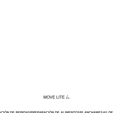
MOVE LITE 🛴
CIÓN DE BEBIDAS
PREPARACIÓN DE ALIMENTOS
PLANCHA
MESAS DE