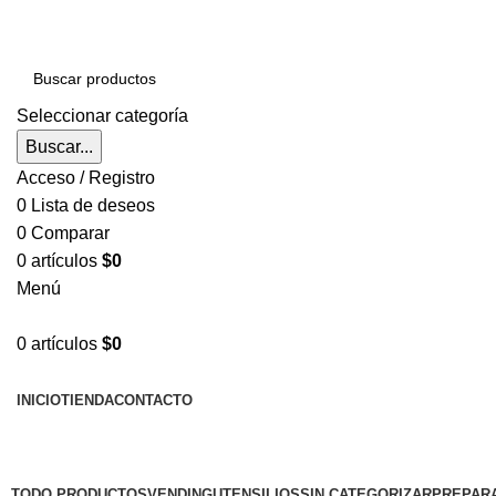
Seleccionar categoría
Buscar...
Acceso / Registro
0
Lista de deseos
0
Comparar
0
artículos
$
0
Menú
0
artículos
$
0
EXPLORAR CATEGORÍAS
INICIO
TIENDA
CONTACTO
Categorías
TODO
PRODUCTOS
VENDING
UTENSILIOS
SIN CATEGORIZAR
PREPARA