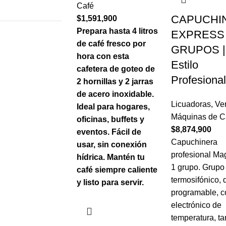
Café
CAPUCHI
$
1,591,900
Prepara hasta 4 litros
EXPRESS
de café fresco por
GRUPOS |
hora con esta
Estilo
cafetera de goteo de
Profesional
2 hornillas y 2 jarras
de acero inoxidable.
Licuadoras
,
Ve
Ideal para hogares,
Máquinas de C
oficinas, buffets y
$
8,874,900
eventos. Fácil de
Capuchinera
usar, sin conexión
profesional Mag
hídrica. Mantén tu
1 grupo. Grupo
café siempre caliente
termosifónico, 
y listo para servir.
programable, c
electrónico de
temperatura, t