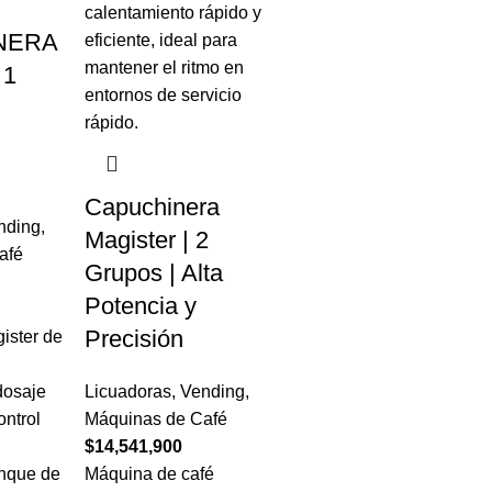
NERA
 1
Capuchinera
nding
,
Magister | 2
afé
Grupos | Alta
Potencia y
Precisión
ister de
dosaje
Licuadoras
,
Vending
,
ontrol
Máquinas de Café
$
14,541,900
anque de
Máquina de café