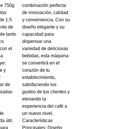
de 750g
combinación perfecta
tos
de innovación, calidad
de 1.5
y conveniencia. Con su
nto de
diseño elegante y su
le tanto
capacidad para
co
dispensar una
con el
variedad de deliciosas
ua
bebidas, esta máquina
ye:
se convertirá en el
e y
corazón de tu
l
establecimiento,
dor de
satisfaciendo los
nsadas
gustos de tus clientes y
elevando la
experiencia del café a
de
un nuevo nivel.
a útil.
Características
para
Principales: Diseño