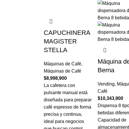
CAPUCHINERA
MAGISTER
STELLA
Máquina d
Máquinas de Café
,
Berna
Máquinas de Café
$
8,998,900
Vending
,
Máqui
La cafetera con
Café
pulsante manual está
$
10,343,900
diseñada para preparar
Dispensa 8 tip
café espresso de forma
bebidas diferen
precisa y continua,
Capacidad de
ideal para negocios
almacenamient
que buscan control