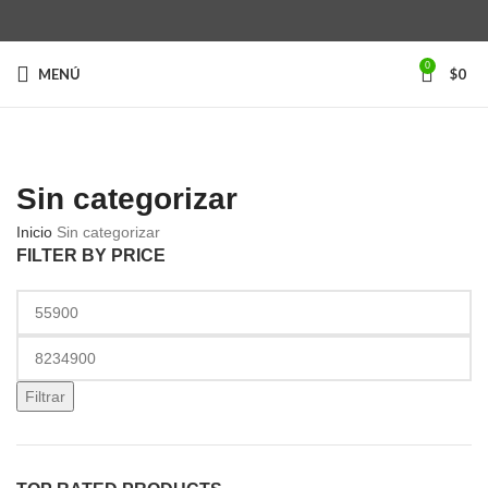
0
MENÚ
$
0
Categorías
Sin categorizar
Inicio
Sin categorizar
FILTER BY PRICE
Precio
mínimo
Precio
máximo
Filtrar