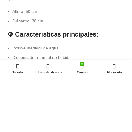
Altura: 50 cm
Diámetro: 38 cm
⚙️ Características principales:
Incluye medidor de agua
Dispensador manual de bebida
0
Filtro permanente en acero inoxidable tipo malla
Tienda
Lista de deseos
Carrito
Mi cuenta
No requiere filtros de papel
Sistema práctico de apertura y cierre
Copyright
Fuller Machinery
2026
Fácil limpieza y manejo
🎯 Usos recomendados:
MAQUINA PERCOLADORA DE CAFÉ 100 TAZAS
Cafeterías
$
815,900
Oficinas