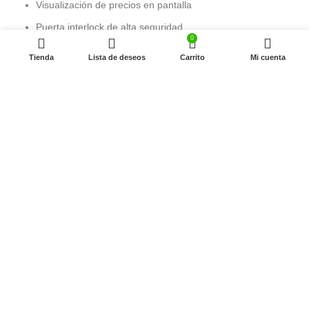
Visualización de precios en pantalla
MAQUINA
DISPENSADORA
Puerta interlock de alta seguridad
DE SNACKS
1
0
$
37,962,900
Bobinas duales para mayor flexibilidad
SEAGA
disponibles
Información adicional
Tienda
Lista de deseos
Carrito
Mi cuenta
COMBINADA
Refrigeración de alta eficiencia
VENDING
PESO
325 kg
Cubierta deslizante de enfriamiento
Vidrio de triple panel
Bandejas de acero reforzado
DIMENSIONES
98 × 93 × 1.85 cm
Configuración de ahorro energético
🎯 Usos recomendados:
MATERIAL
Lámina de acero anti vandálico
Oficinas
Universidades
CAPACIDAD
420 productos
Centros comerciales
Hospitales