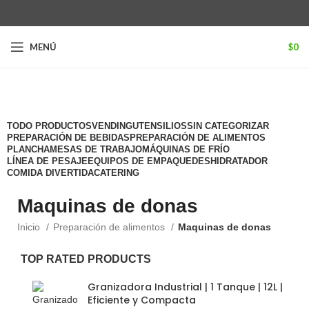
MENÚ
$
0
Categorías
TODO
PRODUCTOS
VENDING
UTENSILIOS
SIN CATEGORIZAR
PREPARACIÓN DE BEBIDAS
PREPARACIÓN DE ALIMENTOS
PLANCHA
MESAS DE TRABAJO
MÁQUINAS DE FRÍO
LÍNEA DE PESAJE
EQUIPOS DE EMPAQUE
DESHIDRATADOR
COMIDA DIVERTIDA
CATERING
Maquinas de donas
Inicio
Preparación de alimentos
Maquinas de donas
TOP RATED PRODUCTS
Granizadora Industrial | 1 Tanque | 12L |
Eficiente y Compacta