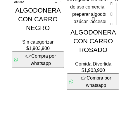
AGOTA
DO
ALGODONERA
CON CARRO
NEGRO
ALGODONERA
CON CARRO
Sin categorizar
$
1,903,900
ROSADO
A
👉Compra por
M
whatsapp
Comida Divertida
$
1,903,900
👉Compra por
whatsapp