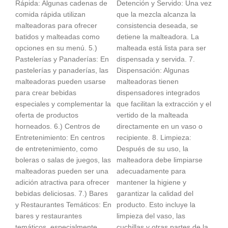
Rápida: Algunas cadenas de
Detención y Servido: Una vez
comida rápida utilizan
que la mezcla alcanza la
malteadoras para ofrecer
consistencia deseada, se
batidos y malteadas como
detiene la malteadora. La
opciones en su menú. 5.)
malteada está lista para ser
Pastelerías y Panaderías: En
dispensada y servida. 7.
pastelerías y panaderías, las
Dispensación: Algunas
malteadoras pueden usarse
malteadoras tienen
para crear bebidas
dispensadores integrados
especiales y complementar la
que facilitan la extracción y el
oferta de productos
vertido de la malteada
horneados. 6.) Centros de
directamente en un vaso o
Entretenimiento: En centros
recipiente. 8. Limpieza:
de entretenimiento, como
Después de su uso, la
boleras o salas de juegos, las
malteadora debe limpiarse
malteadoras pueden ser una
adecuadamente para
adición atractiva para ofrecer
mantener la higiene y
bebidas deliciosas. 7.) Bares
garantizar la calidad del
y Restaurantes Temáticos: En
producto. Esto incluye la
bares y restaurantes
limpieza del vaso, las
temáticos, especialmente
cuchillas y otras partes de la