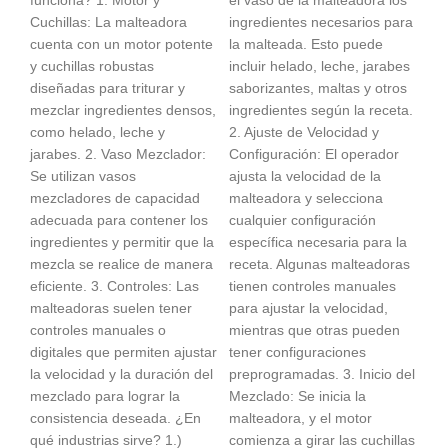
funciona? 1. Motor y
el vaso de la malteadora los
Cuchillas: La malteadora
ingredientes necesarios para
cuenta con un motor potente
la malteada. Esto puede
y cuchillas robustas
incluir helado, leche, jarabes
diseñadas para triturar y
saborizantes, maltas y otros
mezclar ingredientes densos,
ingredientes según la receta.
como helado, leche y
2. Ajuste de Velocidad y
jarabes. 2. Vaso Mezclador:
Configuración: El operador
Se utilizan vasos
ajusta la velocidad de la
mezcladores de capacidad
malteadora y selecciona
adecuada para contener los
cualquier configuración
ingredientes y permitir que la
específica necesaria para la
mezcla se realice de manera
receta. Algunas malteadoras
eficiente. 3. Controles: Las
tienen controles manuales
malteadoras suelen tener
para ajustar la velocidad,
controles manuales o
mientras que otras pueden
digitales que permiten ajustar
tener configuraciones
la velocidad y la duración del
preprogramadas. 3. Inicio del
mezclado para lograr la
Mezclado: Se inicia la
consistencia deseada. ¿En
malteadora, y el motor
qué industrias sirve? 1.)
comienza a girar las cuchillas