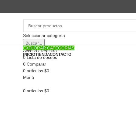
Seleccionar categoría
Buscar...
EXPLORAR CATEGORÍAS
Acceso / Registro
INICIO
TIENDA
CONTACTO
0
Lista de deseos
0
Comparar
0
artículos
$
0
Menú
0
artículos
$
0