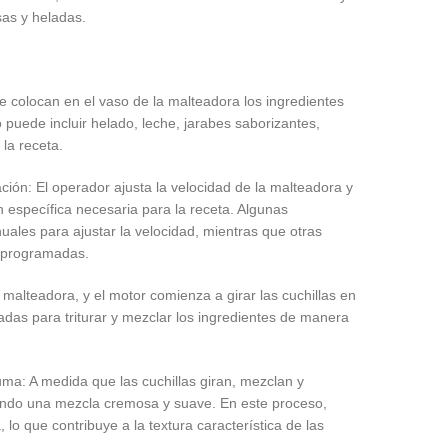
as y heladas.
e colocan en el vaso de la malteadora los ingredientes
 puede incluir helado, leche, jarabes saborizantes,
 la receta.
ación: El operador ajusta la velocidad de la malteadora y
n específica necesaria para la receta. Algunas
ales para ajustar la velocidad, mientras que otras
eprogramadas.
la malteadora, y el motor comienza a girar las cuchillas en
ñadas para triturar y mezclar los ingredientes de manera
a: A medida que las cuchillas giran, mezclan y
ando una mezcla cremosa y suave. En este proceso,
o que contribuye a la textura característica de las