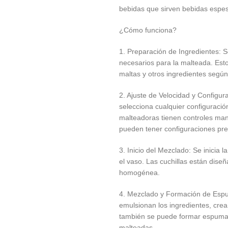
bebidas que sirven bebidas espes
¿Cómo funciona?
1. Preparación de Ingredientes: S
necesarios para la malteada. Esto
maltas y otros ingredientes según
2. Ajuste de Velocidad y Configur
selecciona cualquier configuració
malteadoras tienen controles manu
pueden tener configuraciones pr
3. Inicio del Mezclado: Se inicia 
el vaso. Las cuchillas están dise
homogénea.
4. Mezclado y Formación de Espum
emulsionan los ingredientes, cre
también se puede formar espuma, l
malteadas.