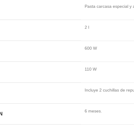
Pasta carcasa especial y 
2 l
600 W
110 W
Incluye 2 cuchillas de re
6 meses.
N