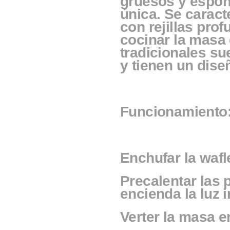
gruesos y espon
única. Se caract
con rejillas pro
cocinar la masa 
tradicionales su
y tienen un dise
Funcionamiento
Enchufar la wafle
Precalentar las 
encienda la luz 
Verter la masa e