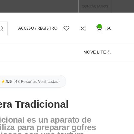
CONTÁCTANOS
0
ACCESO / REGISTRO
$
0
MOVE LITE 🛴
★★
4.5
(
48
Reseñas Verificadas)
era Tradicional
icional es un aparato de
iliza para preparar gofres