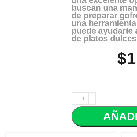
una excelente o
buscan una maner
de preparar gofr
una herramienta 
puede ayudarte 
de platos dulces
$
1
AÑADI