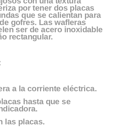
josos con una textura
eriza por tener dos placas
fundas que se calientan para
de gofres. Las wafleras
elen ser de acero inoxidable
ño rectangular.
:
ra a la corriente eléctrica.
placas hasta que se
indicadora.
n las placas.