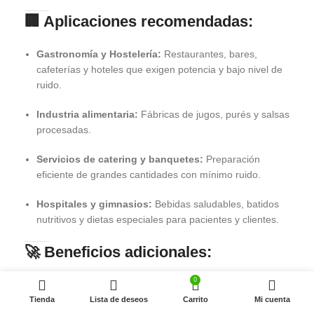
🏢
Aplicaciones recomendadas:
Gastronomía y Hostelería:
Restaurantes, bares,
cafeterías y hoteles que exigen potencia y bajo nivel de
ruido.
Industria alimentaria:
Fábricas de jugos, purés y salsas
procesadas.
Servicios de catering y banquetes:
Preparación
eficiente de grandes cantidades con mínimo ruido.
Hospitales y gimnasios:
Bebidas saludables, batidos
nutritivos y dietas especiales para pacientes y clientes.
🚀
Beneficios adicionales:
0
✔️
Ahorro de tiempo y esfuerzo:
Procesa grandes lotes
con rapidez.
Tienda
Lista de deseos
Carrito
Mi cuenta