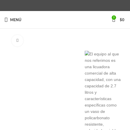
0
MENÚ
$
0
Clic para ampliar