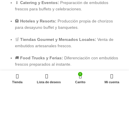
🍢
Catering y Eventos:
Preparación de embutidos
frescos para buffets y celebraciones.
🏨
Hoteles y Resorts:
Producción propia de chorizos
para desayuno buffet y banquetes.
🛒
Tiendas Gourmet y Mercados Locales:
Venta de
embutidos artesanales frescos.
🚚
Food Trucks y Ferias:
Diferenciación con embutidos
frescos preparados al instante.
0
🌱
Negocios de Alimentación Saludable:
Elaboración
Tienda
de chorizos personalizados con recetas bajas en grasa y
Lista de deseos
Carrito
Mi cuenta
sin aditivos.
🌍
Exportación:
Fabricación de embutidos para
mercados nacionales e internacionales.
📐
Características Técnicas