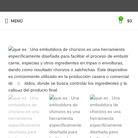
0
MENÚ
$
0
Clic para ampliar