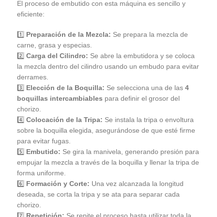
El proceso de embutido con esta máquina es sencillo y
eficiente:
1️⃣
Preparación de la Mezcla:
Se prepara la mezcla de
carne, grasa y especias.
2️⃣
Carga del Cilindro:
Se abre la embutidora y se coloca
la mezcla dentro del cilindro usando un embudo para evitar
derrames.
3️⃣
Elección de la Boquilla:
Se selecciona una de las
4
boquillas intercambiables
para definir el grosor del
chorizo.
4️⃣
Colocación de la Tripa:
Se instala la tripa o envoltura
sobre la boquilla elegida, asegurándose de que esté firme
para evitar fugas.
5️⃣
Embutido:
Se gira la manivela, generando presión para
empujar la mezcla a través de la boquilla y llenar la tripa de
forma uniforme.
6️⃣
Formación y Corte:
Una vez alcanzada la longitud
deseada, se corta la tripa y se ata para separar cada
chorizo.
7️⃣
Repetición:
Se repite el proceso hasta utilizar toda la