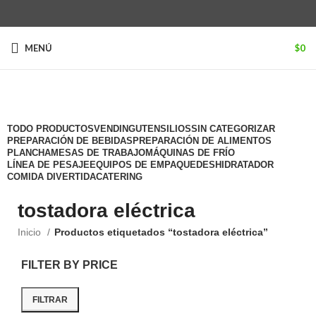
MENÚ
$
0
Categorías
TODO
PRODUCTOS
VENDING
UTENSILIOS
SIN CATEGORIZAR
PREPARACIÓN DE BEBIDAS
PREPARACIÓN DE ALIMENTOS
PLANCHA
MESAS DE TRABAJO
MÁQUINAS DE FRÍO
LÍNEA DE PESAJE
EQUIPOS DE EMPAQUE
DESHIDRATADOR
COMIDA DIVERTIDA
CATERING
tostadora eléctrica
Inicio
Productos etiquetados “tostadora eléctrica”
FILTER BY PRICE
FILTRAR