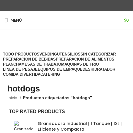
MENÚ
$
0
Categorías
TODO
PRODUCTOS
VENDING
UTENSILIOS
SIN CATEGORIZAR
PREPARACIÓN DE BEBIDAS
PREPARACIÓN DE ALIMENTOS
PLANCHA
MESAS DE TRABAJO
MÁQUINAS DE FRÍO
LÍNEA DE PESAJE
EQUIPOS DE EMPAQUE
DESHIDRATADOR
COMIDA DIVERTIDA
CATERING
hotdogs
Inicio
Productos etiquetados “hotdogs”
TOP RATED PRODUCTS
Granizadora Industrial | 1 Tanque | 12L |
Eficiente y Compacta