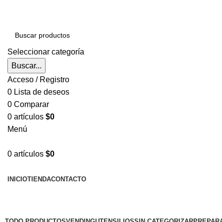
Seleccionar categoría
Buscar...
Acceso / Registro
0
Lista de deseos
0
Comparar
0
artículos
$
0
Menú
0
artículos
$
0
EXPLORAR CATEGORÍAS
INICIO
TIENDA
CONTACTO
Categorías
TODO
PRODUCTOS
VENDING
UTENSILIOS
SIN CATEGORIZAR
PREPARA