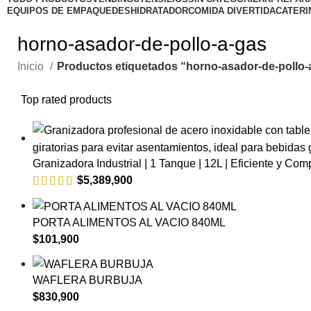
EQUIPOS DE EMPAQUE
DESHIDRATADOR
COMIDA DIVERTIDA
CATERI
horno-asador-de-pollo-a-gas
Inicio
Productos etiquetados “horno-asador-de-pollo-
Top rated products
Granizadora Industrial | 1 Tanque | 12L | Eficiente y Com
$
5,389,900
PORTA ALIMENTOS AL VACIO 840ML
$
101,900
WAFLERA BURBUJA
$
830,900