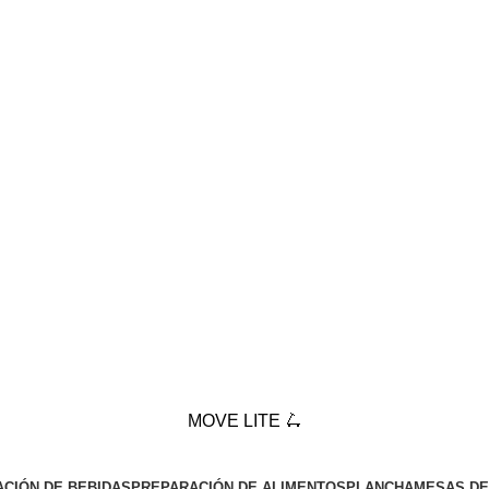
MOVE LITE 🛴
CIÓN DE BEBIDAS
PREPARACIÓN DE ALIMENTOS
PLANCHA
MESAS DE