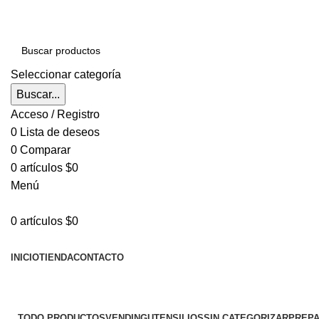
Seleccionar categoría
Buscar...
Acceso / Registro
0
Lista de deseos
0
Comparar
0
artículos
$
0
Menú
0
artículos
$
0
EXPLORAR CATEGORÍAS
INICIO
TIENDA
CONTACTO
Categorías
TODO
PRODUCTOS
VENDING
UTENSILIOS
SIN CATEGORIZAR
PREPA