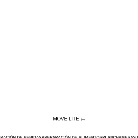
MOVE LITE 🛴
RACIÓN DE BEBIDAS
PREPARACIÓN DE ALIMENTOS
PLANCHA
MESAS 