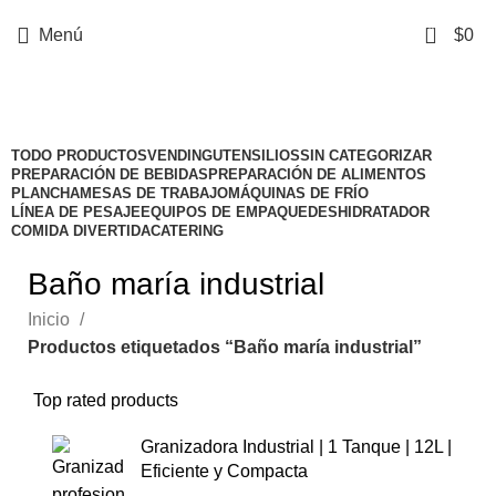
0
Menú
$
0
Categorías
TODO
PRODUCTOS
VENDING
UTENSILIOS
SIN CATEGORIZAR
PREPARACIÓN DE BEBIDAS
PREPARACIÓN DE ALIMENTOS
PLANCHA
MESAS DE TRABAJO
MÁQUINAS DE FRÍO
LÍNEA DE PESAJE
EQUIPOS DE EMPAQUE
DESHIDRATADOR
COMIDA DIVERTIDA
CATERING
Baño maría industrial
Inicio
Productos etiquetados “Baño maría industrial”
Top rated products
Granizadora Industrial | 1 Tanque | 12L |
Eficiente y Compacta