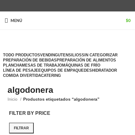
MENÚ
$
0
Categorías
TODO
PRODUCTOS
VENDING
UTENSILIOS
SIN CATEGORIZAR
PREPARACIÓN DE BEBIDAS
PREPARACIÓN DE ALIMENTOS
PLANCHA
MESAS DE TRABAJO
MÁQUINAS DE FRÍO
LÍNEA DE PESAJE
EQUIPOS DE EMPAQUE
DESHIDRATADOR
COMIDA DIVERTIDA
CATERING
algodonera
Inicio
Productos etiquetados “algodonera”
FILTER BY PRICE
FILTRAR